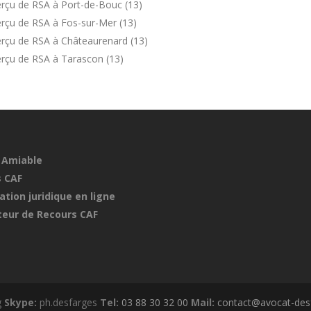
rçu de RSA à Port-de-Bouc (13)
rçu de RSA à Fos-sur-Mer (13)
rçu de RSA à Châteaurenard (13)
rçu de RSA à Tarascon (13)
 Amiable
 CAF
ation juridique en ligne
eur de Recours CAF
g
Skype:
ph.desfarges
Tel:
03 88 30 32 00
Mail:
contact@avocat-desf