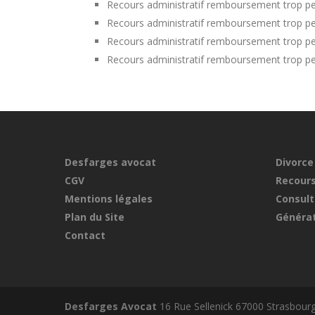
Recours administratif remboursement trop pe
Recours administratif remboursement trop pe
Recours administratif remboursement trop pe
Recours administratif remboursement trop pe
Desfarges avocat
Divorce
CGV
Recours
Mentions légales
Consult
Plan du Site
Générat
Contact
Desfarges Avocat
16 Rue Sellenick 67000 Strasbour