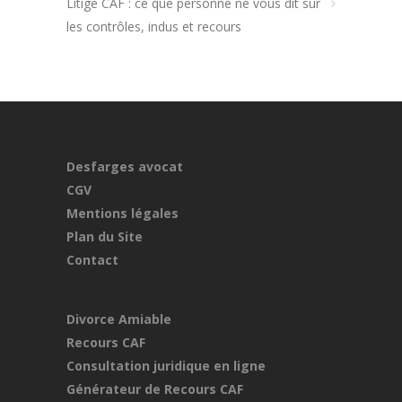
Litige CAF : ce que personne ne vous dit sur
les contrôles, indus et recours
Desfarges avocat
CGV
Mentions légales
Plan du Site
Contact
Divorce Amiable
Recours CAF
Consultation juridique en ligne
Générateur de Recours CAF