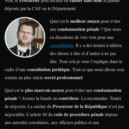
Procureur
classer sans suite
Non, le
peut décider de
la plainte
déposée par la CAF ou le Département.
meilleur moyen
Quel est le
pour éviter
condamnation pénale
une
? Que nous
en discutions de vive voix pour une
consultation
. Il y a des termes à utiliser,
des choses à dire et d’autres à ne pas
dire. Tout cela je vous l’explique dans le
consultation juridique
cadre d’une
. Tout ce que nous dirons sera
secret professionnel
soumis au plus stricte
.
plus mauvais moyen
condamnation
Quel est le
pour éviter une
pénale
contrôleur
? Avouer la fraude au
. La reconnaître. Tenter
Procureur de la République
de négocier. La saisine du
n’est pas
code de procédure pénale
négociable. L’article 40 du
impose
aux autorités constituées, aux officiers publics et aux