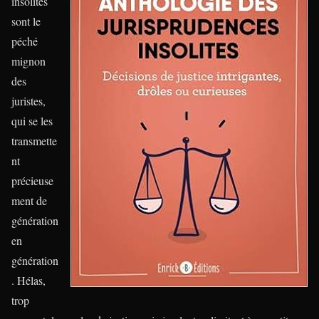
insolites
sont le
péché
mignon
des
juristes,
qui se les
transmette
nt
précieuse
ment de
génération
en
génération
. Hélas,
trop