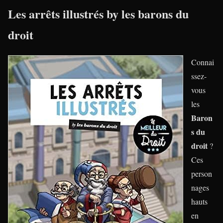
Les arrêts illustrés by les barons du
droit
Connai
ssez-
vous
les
Baron
s du
droit
?
Ces
person
nages
hauts
en