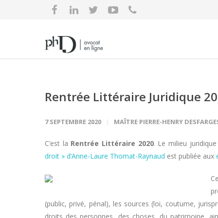
Rentrée Littéraire Juridique 2
7 SEPTEMBRE 2020
MAÎTRE PIERRE-HENRY DESFARGE
C’est la
Rentrée Littéraire 2020
. Le milieu juridiq
droit » d’Anne-Laure Thomat-Raynaud
est publiée aux
C
pr
(public, privé, pénal), les sources (loi, coutume, jurisp
droits des personnes, des choses, du patrimoine, ainsi