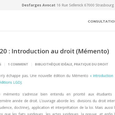
Desfarges Avocat
16 Rue Sellenick 67000 Strasbourg
CONSULTATIO
020 : Introduction au droit (Mémento)
S
1 COMMENT
BIBLIOTHÈQUE IDÉALE
,
PRATIQUE DU DROIT
ue n’y échappe pas. Une nouvelle édition du Mémento
« Introduction
éditions LGDJ
.
e mémento s’adresse bien entendu en priorité aux étudiants 
emière année de droit. L’ouvrage aborde les divisions du droit inte
rudence, doctrine), application et interprétation de la loi. Mais aussi 
 que les faits juridiques, les actes juridiques, la preuve, et enfin 