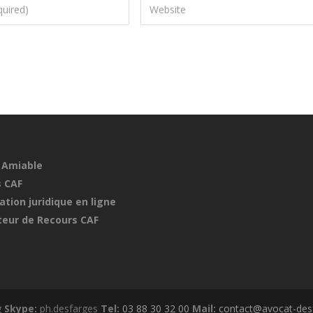
 Amiable
 CAF
ation juridique en ligne
eur de Recours CAF
g
Skype:
ph.desfarges
Tel:
03 88 30 32 00
Mail:
contact@avocat-desf