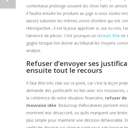
contentieux prolonge souvent les choix faits en amont.
il faudra ensuite les produire au juge si vous voulez e
laissez subsister les mêmes zones d’ombre qui ont condui
rétrospective ; il est là pour apprécier si, oui ou non,
l’absence de pièces. C’est pourquoi un
recours RSA
ne s
gagne lorsque l’on donne au tribunal les moyens concre
analyse.
Refuser d’envoyer ses justificat
ensuite tout le recours
Il faut être très clair sur ce point, car c’est la leçon p
demande des justificatifs en lien avec vos ressources
la cohérence de votre situation financière,
refuser de
mauvaise idée
. Beaucoup d’allocataires pensent encor
montrent leur désaccord, ou qu’ils marquent une limite.
plus simple pour maintenir une décision défavorable. En
certitude absolue sur chaque point pour agir lorsque l