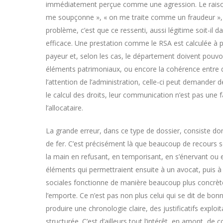
immédiatement perçue comme une agression. Le raiso
me soupçonne », « on me traite comme un fraudeur », 
problème, c’est que ce ressenti, aussi légitime soit-il 
efficace. Une prestation comme le RSA est calculée à par
payeur et, selon les cas, le département doivent pouvoir 
éléments patrimoniaux, ou encore la cohérence entre d
l’attention de l’administration, celle-ci peut demander 
le calcul des droits, leur communication n’est pas une fa
l’allocataire.
La grande erreur, dans ce type de dossier, consiste d
de fer. C’est précisément là que beaucoup de recours 
la main en refusant, en temporisant, en s’énervant ou en
éléments qui permettraient ensuite à un avocat, puis à
sociales fonctionne de manière beaucoup plus concrète q
l’emporte. Ce n’est pas non plus celui qui se dit de bonn
produire une chronologie claire, des justificatifs exploit
structurée. C’est d’ailleurs tout l’intérêt, en amont,