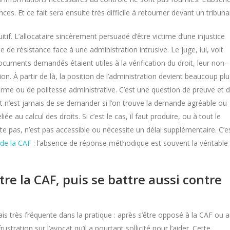
s. Et ce fait sera ensuite très difficile à retourner devant un tribunal
tif. L’allocataire sincèrement persuadé d’être victime d’une injustice
de résistance face à une administration intrusive. Le juge, lui, voit
ocuments demandés étaient utiles à la vérification du droit, leur non-
n. À partir de là, la position de l’administration devient beaucoup plu
rme ou de politesse administrative. C’est une question de preuve et 
ent n’est jamais de se demander si l’on trouve la demande agréable ou
e au calcul des droits. Si c’est le cas, il faut produire, ou à tout le
te pas, n’est pas accessible ou nécessite un délai supplémentaire. C’e
 de la CAF
: l’absence de réponse méthodique est souvent la véritable
tre la CAF, puis se battre aussi contre
ais très fréquente dans la pratique : après s’être opposé à la CAF ou 
tration sur l’avocat qu’il a pourtant sollicité pour l’aider. Cette