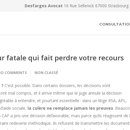
Desfarges Avocat
16 Rue Sellenick 67000 Strasbourg
CONSULTATIO
r fatale qui fait perdre votre recours
NO COMMENTS
NON CLASSÉ
 ?
C’est possible. Dans certains dossiers, les décisions sont
sont mal compris, et il arrive même que le juge annule la décision
réable à entendre, et pourtant essentielle : dans un litige RSA, APL,
d’aide sociale,
la colère ne remplace jamais les preuves
. Beauc
CAF a pris une décision défavorable, mais parce qu’ils réagissent de 
raire redevenir méthodique. Ils refusent de transmettre les document