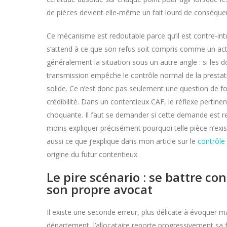
de pièces devient elle-même un fait lourd de conséquence
Ce mécanisme est redoutable parce qu’il est contre-intui
s’attend à ce que son refus soit compris comme un acte 
généralement la situation sous un autre angle : si les d
transmission empêche le contrôle normal de la prestatio
solide. Ce n’est donc pas seulement une question de fo
crédibilité. Dans un contentieux CAF, le réflexe pertin
choquante. Il faut se demander si cette demande est relié
moins expliquer précisément pourquoi telle pièce n’exis
aussi ce que j’explique dans mon article sur le
contrôle
origine du futur contentieux.
Le pire scénario : se battre con
son propre avocat
Il existe une seconde erreur, plus délicate à évoquer m
département, l’allocataire reporte progressivement sa frus