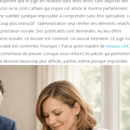
spèrent que le juge les rétablira dans leurs droits sans disposer des
on ne le croit.L’affaire qui inspire cet article le montre parfaitement.
ne subtilité juridique impossible à comprendre sans être spécialiste. L
p plus instructif : l’administration veut vérifier des éléments relatifs
prestation sociale. Des justificatifs sont demandés. Au lieu d’être
ime ensuite. Le dossier est contesté. Un avocat intervient. Le juge es
avorable est confirmée. Pourquoi ? Parce qu’en matière de
recours CAF
 contentieux de preuve. Lorsque vous refusez les pièces qui permette
la décision beaucoup plus difficile, parfois même presque impossible.