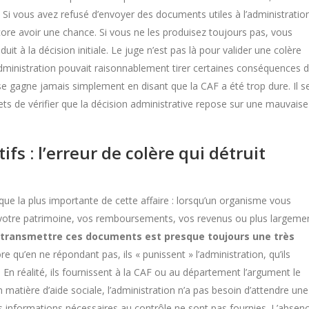
 Si vous avez refusé d’envoyer des documents utiles à l’administratio
ncore avoir une chance. Si vous ne les produisez toujours pas, vous
t à la décision initiale. Le juge n’est pas là pour valider une colère
 l’administration pouvait raisonnablement tirer certaines conséquences 
e gagne jamais simplement en disant que la CAF a été trop dure. Il s
ts de vérifier que la décision administrative repose sur une mauvaise
ifs : l’erreur de colère qui détruit
ratique la plus importante de cette affaire : lorsqu’un organisme vous
, votre patrimoine, vos remboursements, vos revenus ou plus largeme
 transmettre ces documents est presque toujours une très
e qu’en ne répondant pas, ils « punissent » l’administration, qu’ils
 En réalité, ils fournissent à la CAF ou au département l’argument le
 matière d’aide sociale, l’administration n’a pas besoin d’attendre une
es informations nécessaires au contrôle ne sont pas fournies. L’absen