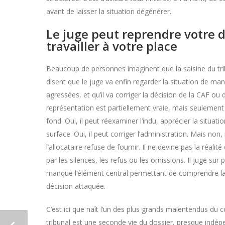
avant de laisser la situation dégénérer.
Le juge peut reprendre votre d
travailler à votre place
Beaucoup de personnes imaginent que la saisine du trib
disent que le juge va enfin regarder la situation de ma
agressées, et qu’il va corriger la décision de la CAF o
représentation est partiellement vraie, mais seulement p
fond. Oui, il peut réexaminer l’indu, apprécier la situa
surface. Oui, il peut corriger l’administration. Mais non,
l’allocataire refuse de fournir. Il ne devine pas la réal
par les silences, les refus ou les omissions. Il juge sur p
manque l’élément central permettant de comprendre la si
décision attaquée.
C’est ici que naît l’un des plus grands malentendus du co
tribunal est une seconde vie du dossier, presque indép