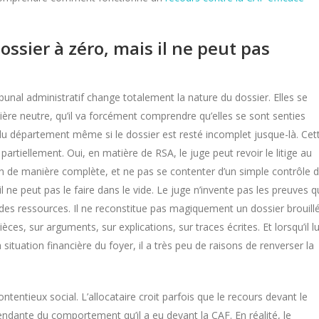
ossier à zéro, mais il ne peut pas
unal administratif change totalement la nature du dossier. Elles se
nière neutre, qu’il va forcément comprendre qu’elles se sont senties
u du département même si le dossier est resté incomplet jusque-là. Cet
artiellement. Oui, en matière de RSA, le juge peut revoir le litige au
tion de manière complète, et ne pas se contenter d’un simple contrôle 
 il ne peut pas le faire dans le vide. Le juge n’invente pas les preuves 
ité des ressources. Il ne reconstitue pas magiquement un dossier brouill
ièces, sur arguments, sur explications, sur traces écrites. Et lorsqu’il lu
tuation financière du foyer, il a très peu de raisons de renverser la
ntentieux social. L’allocataire croit parfois que le recours devant le
endante du comportement qu’il a eu devant la CAF. En réalité, le