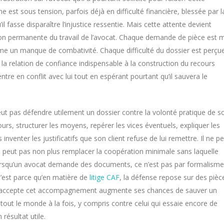
st sous tension, parfois déjà en difficulté financière, blessée par l
il fasse disparaître l’injustice ressentie. Mais cette attente devient
tion permanente du travail de l’avocat. Chaque demande de pièce est 
me un manque de combativité. Chaque difficulté du dossier est perçu
la relation de confiance indispensable à la construction du recours
 entre en conflit avec lui tout en espérant pourtant qu’il sauvera le
eut pas défendre utilement un dossier contre la volonté pratique de s
cours, structurer les moyens, repérer les vices éventuels, expliquer les
 inventer les justificatifs que son client refuse de lui remettre. Il ne p
ne peut pas non plus remplacer la coopération minimale sans laquelle
Lorsqu’un avocat demande des documents, ce n’est pas par formalisme
C’est parce qu’en matière de
litige CAF
, la défense repose sur des pièc
qui accepte cet accompagnement augmente ses chances de sauver un
 tout le monde à la fois, y compris contre celui qui essaie encore de
résultat utile.