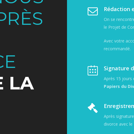
Rédaction e
PRÈS
On se rencontr
le Projet de Co
Avec votre acco
recommandé.
CE
Signature d
E LA
Après 15 jours d
Papiers du Di
Enregistre
Après signatur
divorce avec le N