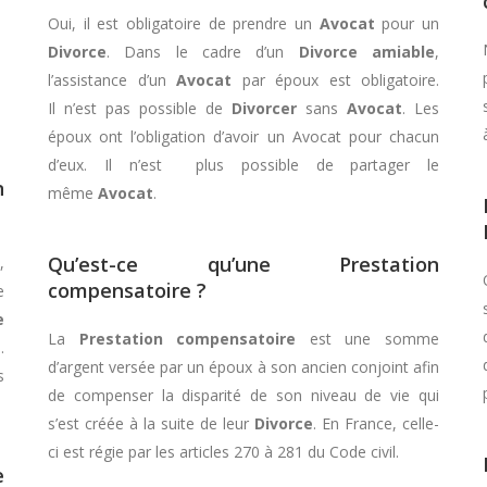
Oui, il est obligatoire de prendre un
Avocat
pour un
Divorce
. Dans le cadre d’un
Divorce
amiable
,
l’assistance d’un
Avocat
par époux est obligatoire.
Il n’est pas possible de
Divorcer
sans
Avocat
. Les
époux ont l’obligation d’avoir un Avocat pour chacun
d’eux. Il n’est plus possible de partager le
n
même
Avocat
.
Qu’est-ce qu’une Prestation
,
compensatoire ?
e
e
La
Prestation compensatoire
est une somme
.
d’argent versée par un époux à son ancien conjoint afin
s
de compenser la disparité de son niveau de vie qui
s’est créée à la suite de leur
Divorce
. En France, celle-
ci est régie par les articles 270 à 281 du Code civil.
e