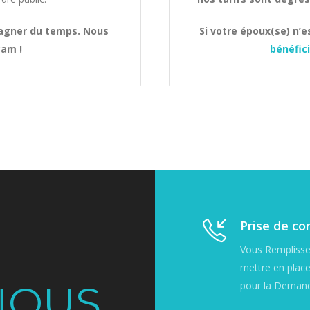
gagner du temps. Nous
Si votre époux(se) n’es
am !
bénéfic
Prise de co
Vous Remplisse
mettre en place
NOUS
pour la Demande