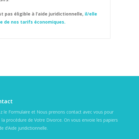
t pas éligible à l’aide juridictionnelle,
il/elle
ie de nos tarifs économiques
.
ntact
z le Formulaire et Nous prenons contact avec vous pour
 la procédure de Votre Divorce. On vous envoie les papiers
 d’Aide juridictionnelle.