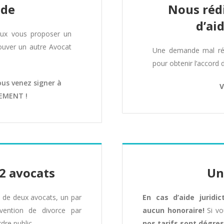
ide
Nous réd
d’ai
eux vous proposer un
rouver un autre Avocat
Une demande mal rédi
pour obtenir l’accord 
us venez signer à
V
CEMENT !
 2 avocats
Un
 de deux avocats, un par
En cas d’aide juridi
nvention de divorce par
aucun honoraire!
Si vo
dre public.
nos tarifs sont dégres