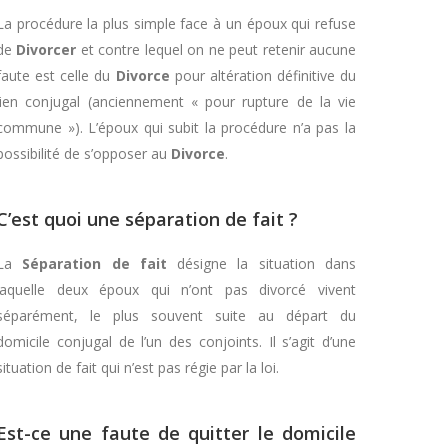
La procédure la plus simple face à un époux qui refuse
de
Divorcer
et contre lequel on ne peut retenir aucune
faute est celle du
Divorce
pour altération définitive du
lien conjugal (anciennement « pour rupture de la vie
commune »). L’époux qui subit la procédure n’a pas la
possibilité de s’opposer au
Divorce
.
C’est quoi une séparation de fait ?
La
Séparation de fait
désigne la situation dans
laquelle deux époux qui n’ont pas divorcé vivent
séparément, le plus souvent suite au départ du
domicile conjugal de l’un des conjoints. Il s’agit d’une
situation de fait qui n’est pas régie par la loi.
Est-ce une faute de quitter le domicile