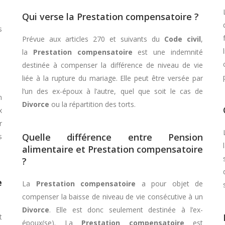
Qui verse la Prestation compensatoire ?
s
Prévue aux articles 270 et suivants du
Code civil
,
la
Prestation compensatoire
est une indemnité
destinée à compenser la différence de niveau de vie
liée à la rupture du mariage. Elle peut être versée par
l’un des ex-époux à l’autre, quel que soit le cas de
n
Divorce
ou la répartition des torts.
x
r
Quelle différence entre Pension
s
alimentaire et Prestation compensatoire
?
e
La
Prestation compensatoire
a pour objet de
compenser la baisse de niveau de vie consécutive à un
Divorce
. Elle est donc seulement destinée à l’ex-
t
époux(se). La
Prestation compensatoire
est