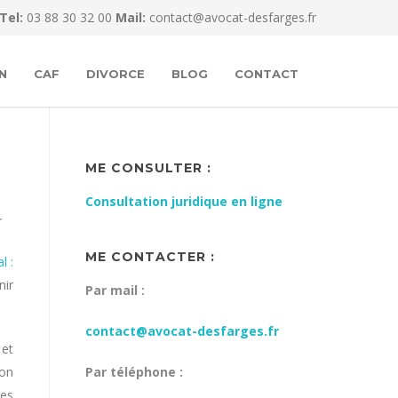
Tel:
03 88 30 32 00
Mail:
contact@avocat-desfarges.fr
N
CAF
DIVORCE
BLOG
CONTACT
ME CONSULTER :
Consultation juridique en ligne
T
ME CONTACTER :
l :
nir
Par mail :
contact@avocat-desfarges.fr
 et
ion
Par téléphone :
les