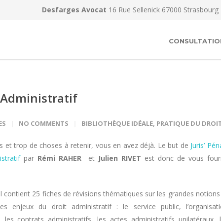
Desfarges Avocat
16 Rue Sellenick 67000 Strasbourg
CONSULTATIO
 Administratif
ES
NO COMMENTS
BIBLIOTHÈQUE IDÉALE
,
PRATIQUE DU DROI
s et trop de choses à retenir, vous en avez déjà. Le but de
Juris’ Péna
stratif
par
Rémi RAHER
et
Julien RIVET
est donc de vous four
Il contient 25 fiches de révisions thématiques sur les grandes notions
les enjeux du droit administratif : le service public, l’organisat
 les contrats administratifs, les actes administratifs unilatéraux, 