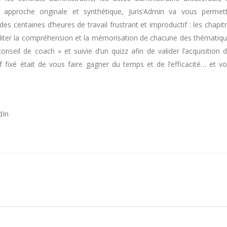
 approche originale et synthétique, Juris’Admin va vous permet
es centaines d’heures de travail frustrant et improductif : les chapit
ciliter la compréhension et la mémorisation de chacune des thématiq
nseil de coach » et suivie d’un quizz afin de valider l’acquisition 
tif fixé était de vous faire gagner du temps et de l’efficacité… et v
dIn