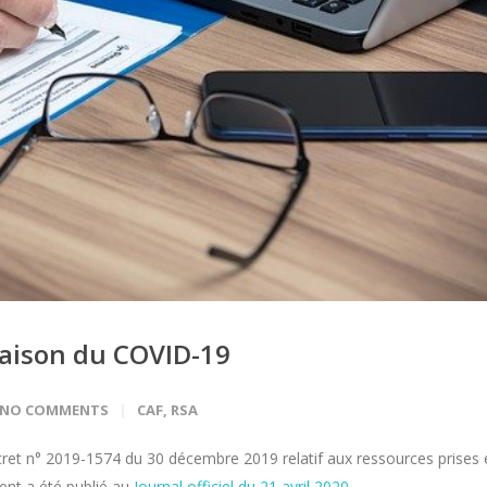
raison du COVID-19
NO COMMENTS
CAF
,
RSA
cret n° 2019-1574 du 30 décembre 2019 relatif aux ressources prises 
ent a été publié au
Journal officiel du 21 avril 2020
.