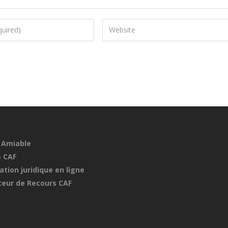
 Amiable
 CAF
ation juridique en ligne
eur de Recours CAF