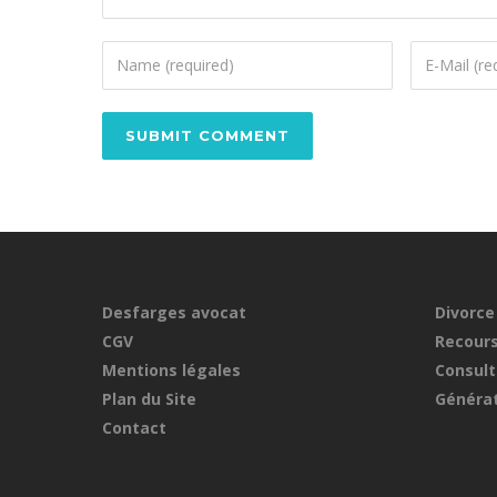
Desfarges avocat
Divorce
CGV
Recours
Mentions légales
Consult
Plan du Site
Générat
Contact