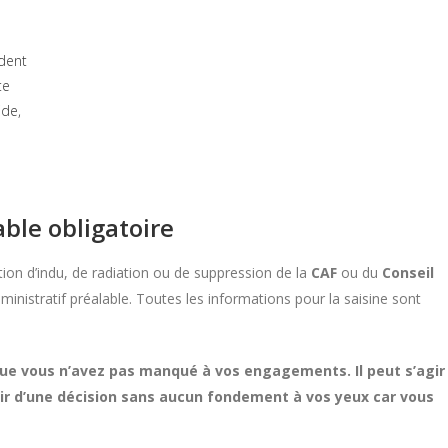
dent
te
ide,
able obligatoire
tion d’indu, de radiation ou de suppression de la
CAF
ou du
Conseil
dministratif préalable. Toutes les informations pour la saisine sont
 que vous n’avez pas manqué à vos engagements. Il peut s’agir
ir d’une décision sans aucun fondement à vos yeux car vous