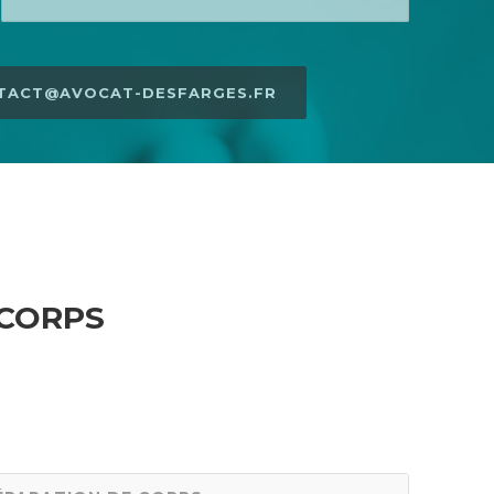
ONTACT@AVOCAT-DESFARGES.FR
 CORPS