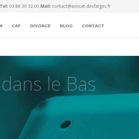
Tel:
03 88 30 32 00
Mail:
contact@avocat-desfarges.fr
N
CAF
DIVORCE
BLOG
CONTACT
 dans le Bas