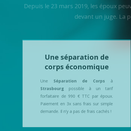
Depuis le 23 mars 2019, les époux peuv
devant un juge. La p
Une séparation de
corps économique
Une
Séparation de Corps
à
Strasbourg
possible à un tarif
forfaitaire de 990 € TTC par époux.
Paiement en 3x sans frais sur simple
demande. Il n’y a pas de frais cachés !