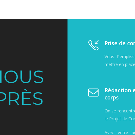
Prise de co
Vous Rempliss
mettre en plac
NOUS
Rédaction e
PRÈS
corps
On se rencontr
le Projet de C
Avec votre a