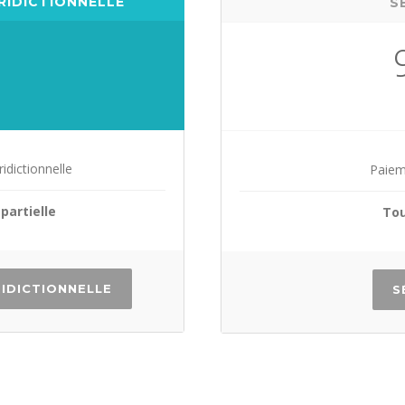
URIDICTIONNELLE
S
idictionnelle
Paieme
partielle
Tou
RIDICTIONNELLE
S