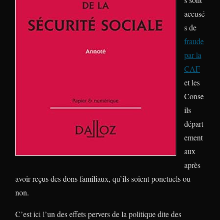
accusé
s de
fraude
par la
CAF
et les
Conse
ils
départ
ement
aux
après
avoir reçus des dons familiaux, qu’ils soient ponctuels ou
non.
C’est ici l’un des effets pervers de la politique dite des