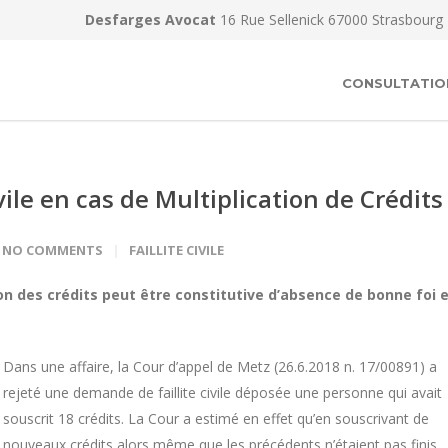
Desfarges Avocat
16 Rue Sellenick 67000 Strasbourg
CONSULTATIO
vile en cas de Multiplication de Crédits
NO COMMENTS
FAILLITE CIVILE
ation des crédits peut être constitutive d’absence de bonne foi 
Dans une affaire, la Cour d’appel de Metz (26.6.2018 n. 17/00891) a
rejeté une demande de faillite civile déposée une personne qui avait
souscrit 18 crédits. La Cour a estimé en effet qu’en souscrivant de
nouveaux crédits alors même que les précédents n’étaient pas finis,