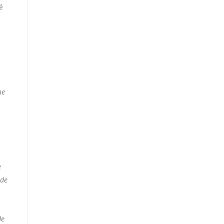
é
ne
e
 de
de