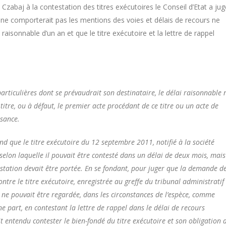
 Czabaj à la contestation des titres exécutoires le Conseil d’Etat a jug
ui ne comporterait pas les mentions des voies et délais de recours ne
 raisonnable d’un an et que le titre exécutoire et la lettre de rappel
 particulières dont se prévaudrait son destinataire, le délai raisonnable 
titre, ou à défaut, le premier acte procédant de ce titre ou un acte de
ssance.
ond que le titre exécutoire du 12 septembre 2011, notifié à la société
elon laquelle il pouvait être contesté dans un délai de deux mois, mais
testation devait être portée. En se fondant, pour juger que la demande d
ntre le titre exécutoire, enregistrée au greffe du tribunal administratif
n, ne pouvait être regardée, dans les circonstances de l’espèce, comme
ne part, en contestant la lettre de rappel dans le délai de recours
t entendu contester le bien-fondé du titre exécutoire et son obligation 