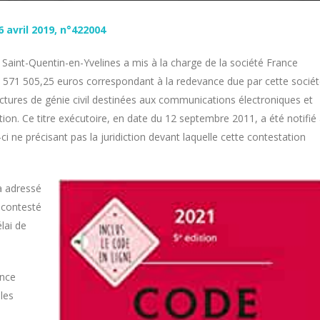
 avril 2019, n°422004
Saint-Quentin-en-Yvelines a mis à la charge de la société France
571 505,25 euros correspondant à la redevance due par cette sociét
ructures de génie civil destinées aux communications électroniques et
ion. Ce titre exécutoire, en date du 12 septembre 2011, a été notifié
i ne précisant pas la juridiction devant laquelle cette contestation
a adressé
a contesté
lai de
ance
les