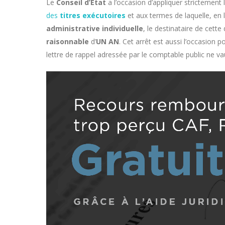
Le
Conseil d’Etat
a l’occasion d’appliquer strictement 
des
titres exécutoires
et aux termes de laquelle, en
administrative individuelle
, le destinataire de cett
raisonnable
d’
UN AN
. Cet arrêt est aussi l’occasion p
lettre de rappel adressée par le comptable public ne v