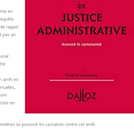
irmé en
 requête
 de rappel
t pas un
bunal
été
n arrêt en
rsailles,
écom
toire en
lines se pourvoit en cassation contre cet arrêt.