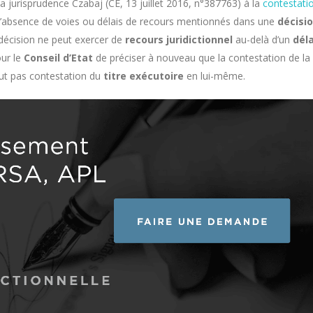
la jurisprudence Czabaj (CE, 13 juillet 2016, n°387763) à la
contestati
 l’absence de voies ou délais de recours mentionnés dans une
décisi
e décision ne peut exercer de
recours juridictionnel
au-delà d’un
déla
our le
Conseil d’Etat
de préciser à nouveau que la contestation de la
aut pas contestation du
titre exécutoire
en lui-même.