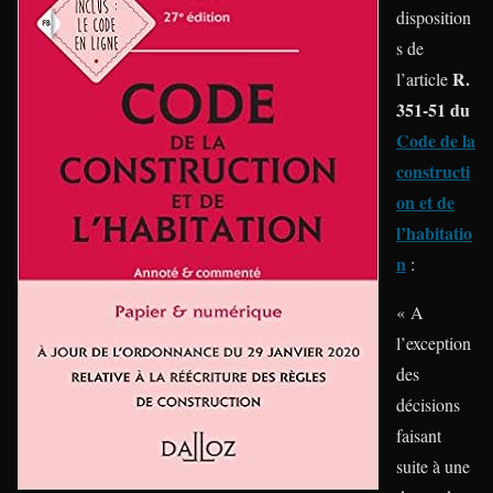
disposition
s de
R.
l’article
351-51 du
Code de la
constructi
on et de
l’habitatio
n
:
« A
l’exception
des
décisions
faisant
suite à une