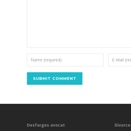
Desfarges avocat
Divorce