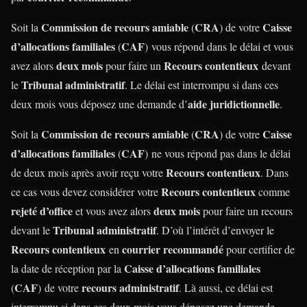
Commission de recours amiable
CRA
Caisse
Soit la
(
) de votre
d’allocations familiales
CAF
(
)
vous répond
dans le délai et vous
deux mois
Recours contentieux
avez alors
pour faire un
devant
Tribunal administratif
le
. Le délai est interrompu si dans ces
aide juridictionnelle
deux mois vous déposez une demande d’
.
Commission de recours amiable
CRA
Caisse
Soit la
(
) de votre
d’allocations familiales
CAF
(
)
ne vous répond pas
dans le délai
Recours contentieux
de deux mois après avoir reçu votre
. Dans
Recours contentieux
ce cas vous devez considérer votre
comme
rejeté d’office
deux mois
et vous avez alors
pour faire un recours
Tribunal administratif
devant le
. D’où l’intérêt d’envoyer le
Recours contentieux
courrier recommandé
en
pour certifier de
Caisse d’allocations familiales
la date de réception par la
CAF
recours administratif
(
) de votre
. Là aussi, ce délai est
interrompu si dans ces deux mois vous déposez une demande