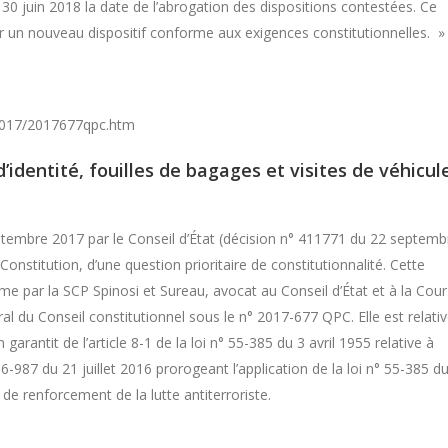
30 juin 2018 la date de l’abrogation des dispositions contestées. Ce
r un nouveau dispositif conforme aux exigences constitutionnelles. »
/2017/2017677qpc.htm
’identité, fouilles de bagages et visites de véhicul
bre 2017 par le Conseil d’État (décision n° 411771 du 22 septemb
 Constitution, d’une question prioritaire de constitutionnalité. Cette
me par la SCP Spinosi et Sureau, avocat au Conseil d’État et à la Cour
ral du Conseil constitutionnel sous le n° 2017-677 QPC. Elle est relati
garantit de l’article 8-1 de la loi n° 55-385 du 3 avril 1955 relative à
16-987 du 21 juillet 2016 prorogeant l’application de la loi n° 55-385 d
 de renforcement de la lutte antiterroriste.