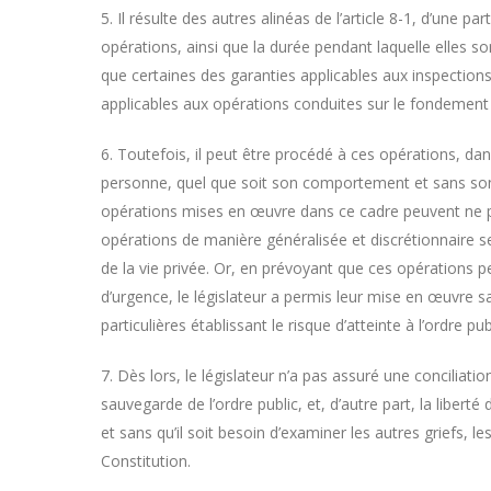
5. Il résulte des autres alinéas de l’article 8-1, d’une p
opérations, ainsi que la durée pendant laquelle elles so
que certaines des garanties applicables aux inspections,
applicables aux opérations conduites sur le fondement de
6. Toutefois, il peut être procédé à ces opérations, dan
personne, quel que soit son comportement et sans son co
opérations mises en œuvre dans ce cadre peuvent ne p
opérations de manière généralisée et discrétionnaire sera
de la vie privée. Or, en prévoyant que ces opérations pe
d’urgence, le législateur a permis leur mise en œuvre s
particulières établissant le risque d’atteinte à l’ordre pu
7. Dès lors, le législateur n’a pas assuré une conciliatio
sauvegarde de l’ordre public, et, d’autre part, la liberté 
et sans qu’il soit besoin d’examiner les autres griefs, l
Constitution.