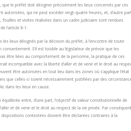
art, que le préfet doit désigner précisément les lieux concernés par ces
nt autorisées, qui ne peut excéder vingt-quatre heures, et, d’autre par
 fouilles et visites réalisées dans un cadre judiciaire sont rendues
 l’article 8-1.
s les lieux désignés par la décision du préfet, à l’encontre de toute
nsentement. S’il est loisible au législateur de prévoir que les
as être liées au comportement de la personne, la pratique de ces
it incompatible avec la liberté d’aller et de venir et le droit au respe
uvent être autorisées en tout lieu dans les zones où s’applique l’état
ans que celles-ci soient nécessairement justifiées par des circonstanc
blic dans les lieux en cause.
n équilibrée entre, d’une part, l’objectif de valeur constitutionnelle de
d’aller et de venir et le droit au respect de la vie privée. Par conséquent
es dispositions contestées doivent être déclarées contraires à la