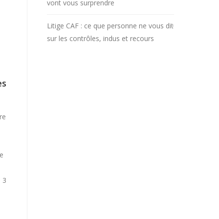
vont vous surprendre
Litige CAF : ce que personne ne vous dit
sur les contrôles, indus et recours
es
re
ve
u 3