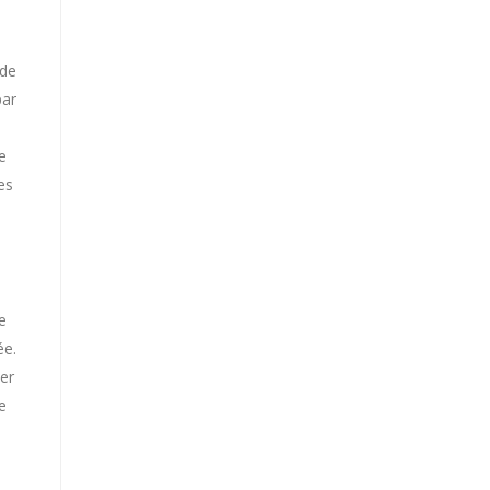
 de
par
e
es
e
e
ée.
ver
e