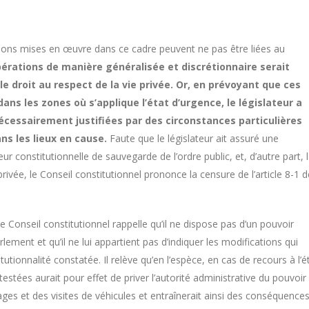
érations mises en œuvre dans ce cadre peuvent ne pas être liées au
pérations de manière généralisée et discrétionnaire serait
 le droit au respect de la vie privée. Or, en prévoyant que ces
ans les zones où s’applique l’état d’urgence, le législateur a
écessairement justifiées par des circonstances particulières
ans les lieux en cause.
Faute que le législateur ait assuré une
leur constitutionnelle de sauvegarde de l’ordre public, et, d’autre part, 
e privée, le Conseil constitutionnel prononce la censure de l’article 8-1 d
e Conseil constitutionnel rappelle qu’il ne dispose pas d’un pouvoir
ment et qu’il ne lui appartient pas d’indiquer les modifications qui
tutionnalité constatée. Il relève qu’en l’espèce, en cas de recours à l’é
stées aurait pour effet de priver l’autorité administrative du pouvoir
gages et des visites de véhicules et entraînerait ainsi des conséquence