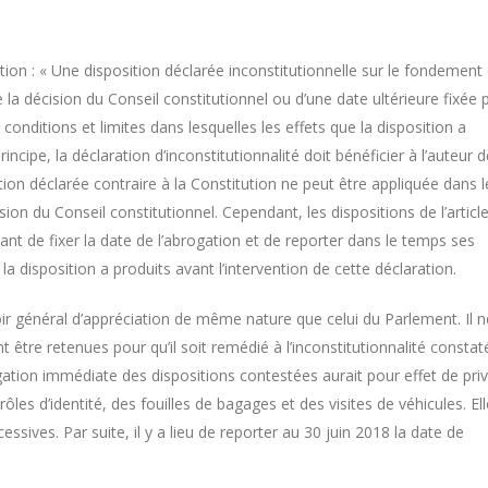
tution : « Une disposition déclarée inconstitutionnelle sur le fondement
e la décision du Conseil constitutionnel ou d’une date ultérieure fixée 
conditions et limites dans lesquelles les effets que la disposition a
ncipe, la déclaration d’inconstitutionnalité doit bénéficier à l’auteur d
sition déclarée contraire à la Constitution ne peut être appliquée dans l
sion du Conseil constitutionnel. Cependant, les dispositions de l’articl
tant de fixer la date de l’abrogation et de reporter dans le temps ses
la disposition a produits avant l’intervention de cette déclaration.
oir général d’appréciation de même nature que celui du Parlement. Il n
nt être retenues pour qu’il soit remédié à l’inconstitutionnalité constat
ogation immédiate des dispositions contestées aurait pour effet de pri
ôles d’identité, des fouilles de bagages et des visites de véhicules. Ell
sives. Par suite, il y a lieu de reporter au 30 juin 2018 la date de