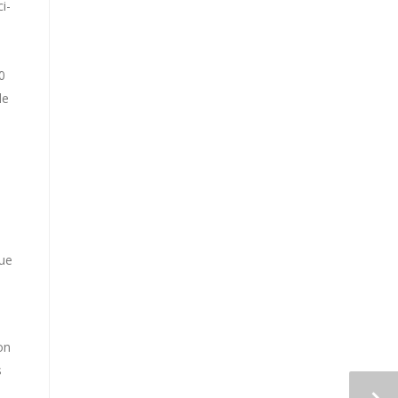
i-
0
le
que
on
s