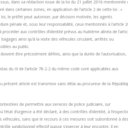
dessus, dans sa rédaction issue de la loi du 21 juillet 2016 mentionnée c
é dans certaines zones, en application de l’article 2 de cette loi : «
loi, le préfet peut autoriser, par décision motivée, les agents
dure pénale et, sous leur responsabilité, ceux mentionnés à l’article 2
à procéder aux contrôles d’identité prévus au huitième alinéa de l’artic
s bagages ainsi qu’à la visite des véhicules circulant, arrêtés ou
sibles au public.
doivent être précisément définis, ainsi que la durée de l’autorisation,
linéas du III de l’article 78-2-2 du même code sont applicables aux
u présent article est transmise sans délai au procureur de la Républi
ontestées de permettre aux services de police judiciaire, sur
l’état d’urgence a été déclaré, à des contrôles d’identité, à l’inspecti
e des véhicules, sans que le recours à ces mesures soit subordonné à de
ôle juridictionnel effectif puisse s’exercer à leur encontre. Il en