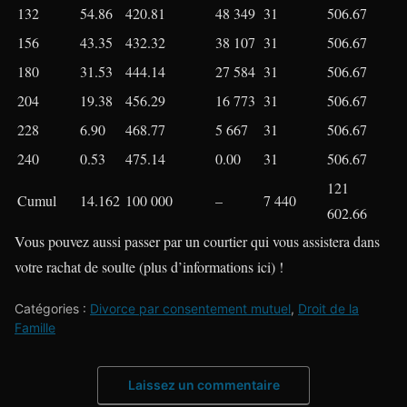
132
54.86
420.81
48 349
31
506.67
156
43.35
432.32
38 107
31
506.67
180
31.53
444.14
27 584
31
506.67
204
19.38
456.29
16 773
31
506.67
228
6.90
468.77
5 667
31
506.67
240
0.53
475.14
0.00
31
506.67
121
Cumul
14.162
100 000
–
7 440
602.66
Vous pouvez aussi passer par un courtier qui vous assistera dans
votre rachat de soulte (plus d’informations
ici
) !
Catégories :
Divorce par consentement mutuel
,
Droit de la
Famille
Laissez un commentaire