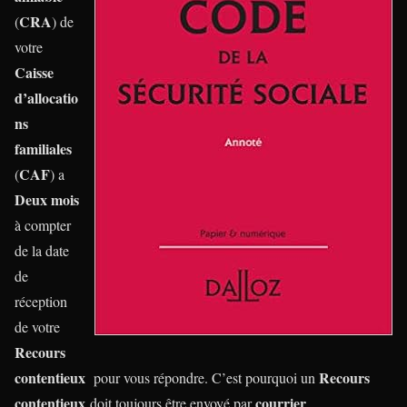
CRA
(
) de
votre
Caisse
d’allocatio
ns
familiales
CAF
(
) a
Deux mois
à compter
de la date
de
réception
de votre
Recours
contentieux
Recours
pour vous répondre. C’est pourquoi un
contentieux
courrier
doit toujours être envoyé par