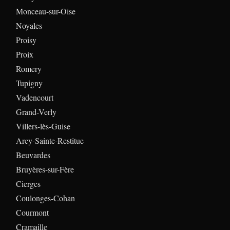
Monceau-sur-Oise
Noyales
Proisy
Proix
Romery
Tupigny
Vadencourt
Grand-Verly
Villers-lès-Guise
Arcy-Sainte-Restitue
Beuvardes
Bruyères-sur-Fère
Cierges
Coulonges-Cohan
Courmont
Cramaille