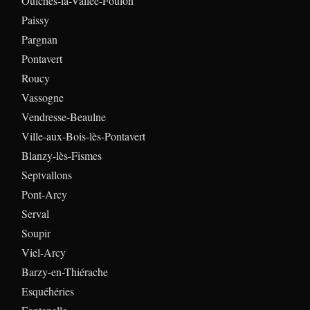
Oulches-la-Vallée-Foulon
Paissy
Pargnan
Pontavert
Roucy
Vassogne
Vendresse-Beaulne
Ville-aux-Bois-lès-Pontavert
Blanzy-lès-Fismes
Septvallons
Pont-Arcy
Serval
Soupir
Viel-Arcy
Barzy-en-Thiérache
Esquéhéries