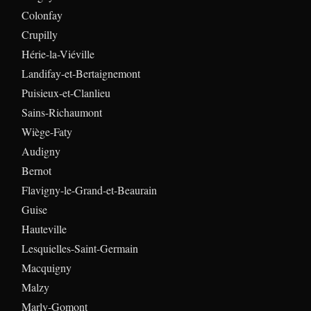
Colonfay
Crupilly
Hérie-la-Viéville
Landifay-et-Bertaignemont
Puisieux-et-Clanlieu
Sains-Richaumont
Wiège-Faty
Audigny
Bernot
Flavigny-le-Grand-et-Beaurain
Guise
Hauteville
Lesquielles-Saint-Germain
Macquigny
Malzy
Marly-Gomont