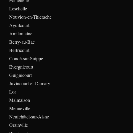
Fontenelle
Leschelle
Nouvion-en-Thiérache
Aguilcourt
Amifontaine
Berry-au-Bac
Bertricourt
Condé-sur-Suippe
Évergnicourt
Guignicourt
Juvincourt-et-Damary
Lor
Malmaison
Menneville
Neufchâtel-sur-Aisne
Orainville