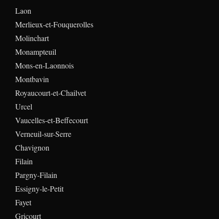
Laon
Merlieux-et-Fouquerolles
Molinchart
Monampteuil
Mons-en-Laonnois
Montbavin
Royaucourt-et-Chailvet
Urcel
Vaucelles-et-Beffecourt
Verneuil-sur-Serre
Chavignon
Filain
Pargny-Filain
Essigny-le-Petit
Fayet
Gricourt