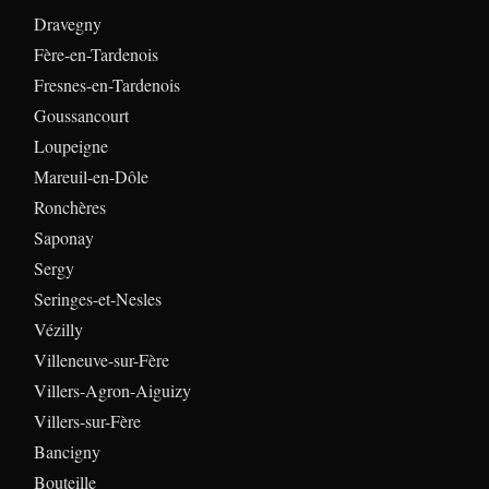
Dravegny
Fère-en-Tardenois
Fresnes-en-Tardenois
Goussancourt
Loupeigne
Mareuil-en-Dôle
Ronchères
Saponay
Sergy
Seringes-et-Nesles
Vézilly
Villeneuve-sur-Fère
Villers-Agron-Aiguizy
Villers-sur-Fère
Bancigny
Bouteille