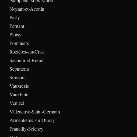
Nampteuil-sous-Muret
Noyant-et-Aconin
Pasly
Pernant
Ploisy
Pommiers
Rozières-sur-Crise
Saconin-et-Breuil
Septmonts
Soissons
Vauxrezis
Vauxbuin
Venizel
Villeneuve-Saint-Germain
Armentières-sur-Ourcq
Francilly-Selency